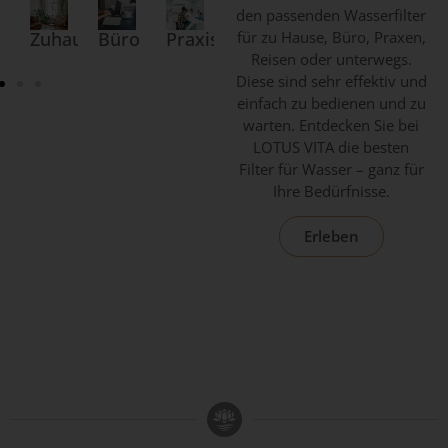
den passenden
Wasserfilter
Zuhause
Büro
Praxis
Urlaub
für zu
Hause
Unterwegs
,
Büro
,
Praxen
,
Reisen
oder
unterwegs
.
Diese sind sehr effektiv und
einfach zu bedienen und zu
warten. Entdecken Sie bei
LOTUS VITA die besten
Filter für Wasser – ganz für
Ihre Bedürfnisse.
Erleben