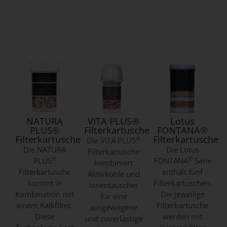
NATURA
VITA PLUS®
Lotus
PLUS®
Filterkartusche
FONTANA®
Filterkartusche
Filterkartusche
®
Die VITA PLUS
Die NATURA
Die Lotus
Filterkartusche
®
®
PLUS
FONTANA
Serie
kombiniert
Filterkartusche
enthält fünf
Aktivkohle und
kommt in
Filterkartuschen.
Ionentauscher
Kombination mit
Die jeweilige
für eine
einem Kalkfilter.
Filterkartusche
ausgewogene
Diese
werden mit
und zuverlässige