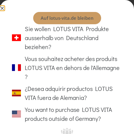
0
Auf lotus-vita.de bleiben
Sie wollen LOTUS VITA Produkte
20 Jahre LOTUS VITA
ausserhalb von Deutschland
Zum 20. Jubiläum präsentiert LOTUS VITA eine
beziehen?
limitierte Jubiläums-Edition
der ENYA
Vous souhaitez acheter des produits
Filterkanne mit einem edlen Glasgriff in Hellblau.
Solange der Vorrat reicht.
LOTUS VITA en dehors de l'Allemagne
Zum Shop
?
¿Desea adquirir productos LOTUS
VITA fuera de Alemania?
You want to purchase LOTUS VITA
products outside of Germany?