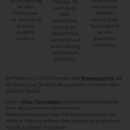
Technologie liegt
Keramikfilter
Filterung. Sie
bei allen
und optional
wird durch
Filterkannen
Kalkfilter
einen
vor. Auch ist sie
ergänzt. Diese
Keramikfilter
in einem
Technologie ist
ergänzt, der
Standfilter
bei den
feine Partikel
erhältlich.
Standfiltern
zurückhält und
vorhanden.
so die Leistung
der Kartusche
unterstützt.
Die Filter von LOTUS VITA heben Ihre
Wasserqualität
auf
ein neues Level. So wird Leitungswasser von einem Muss
zu einem Genuss.
Unsere
Filter-Technologie
sichert beste Wasserqualität,
ohne dass Sie sich um Schwermetalle,
Medikamentenspuren oder Kalk kümmern müssen. Die
effektive Filterung entfernt diese Rückstände präzise und
schnell aus Ihrem Trinkwasser.