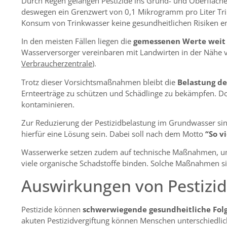
Durch Regen gelangen Pestizide ins Grund- und Oberfläch
deswegen ein Grenzwert von 0,1 Mikrogramm pro Liter Trink
Konsum von Trinkwasser keine gesundheitlichen Risiken e
In den meisten Fällen liegen die
gemessenen Werte weit
Wasserversorger vereinbaren mit Landwirten in der Nähe 
Verbraucherzentrale
).
Trotz dieser Vorsichtsmaßnahmen bleibt die
Belastung de
Ernteerträge zu schützen und Schädlinge zu bekämpfen. 
kontaminieren.
Zur Reduzierung der Pestizidbelastung im Grundwasser sind
hierfür eine Lösung sein. Dabei soll nach dem Motto
“So v
Wasserwerke setzen zudem auf technische Maßnahmen, um Pe
viele organische Schadstoffe binden. Solche Maßnahmen si
Auswirkungen von Pestizid
Pestizide können
schwerwiegende gesundheitliche Fol
akuten Pestizidvergiftung können Menschen unterschiedl