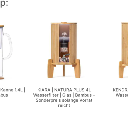
p:
Kanne 1,4L |
KIARA | NATURA PLUS 4L
KENDRA
mbus
Wasserfilter | Glas | Bambus –
Wasser
Sonderpreis solange Vorrat
reicht