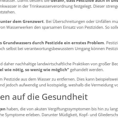
enwasser. Damit besteht die
Gefahr, dass Pestizide auch in un
wasser in der Trinkwasserverordnung festgelegt. Dieser strenge G
ntstehen.
 unter dem Grenzwert
. Bei Überschreitungen oder Unfällen mu
von Wasserwerken den sparsamen Einsatz von Pestiziden. So soll
s Grundwassers durch Pestizide ein ernstes Problem
. Pesti
Doch selbst bei verantwortungsbewusstem Umgang können Pestizi
 daher nachhaltige landwirtschaftliche Praktiken von großer Bed
iel wie nötig, so wenig wie möglich”
gehandelt werden.
stizide aus dem Wasser zu entfernen. Dies kann beispielsweise
nd jedoch aufwendig und kostspielig, weshalb die Vermeidung vo
en auf die Gesundheit
gen
haben, die von akuten Vergiftungssymptomen bis hin zu langf
iche Symptome erleben. Darunter Müdigkeit, Kopf- und Glieder