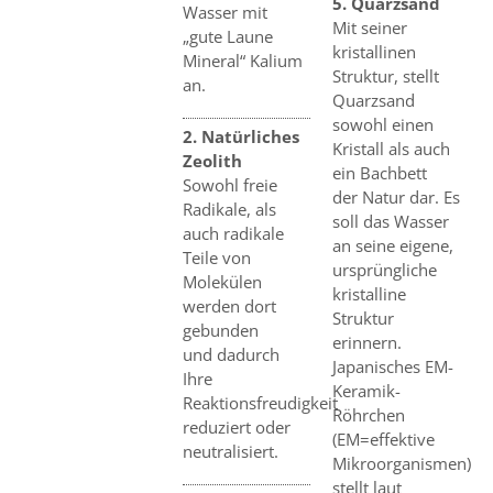
5. Quarzsand
Wasser mit
Mit seiner
„gute Laune
kristallinen
Mineral“ Kalium
Struktur, stellt
an.
Quarzsand
sowohl einen
2. Natürliches
Kristall als auch
Zeolith
ein Bachbett
Sowohl freie
der Natur dar. Es
Radikale, als
soll das Wasser
auch radikale
an seine eigene,
Teile von
ursprüngliche
Molekülen
kristalline
werden dort
Struktur
gebunden
erinnern.
und dadurch
Japanisches EM-
Ihre
Keramik-
Reaktionsfreudigkeit
Röhrchen
reduziert oder
(EM=effektive
neutralisiert.
Mikroorganismen)
stellt laut