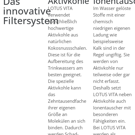
Das
Aktivkohle
Ionentaus
innovative
LOTUS VITA
Im Wasser gelöste
verwendet
Stoffe mit einer
Filtersystem
ausschließlich
chemisch
hochwertige
niedrigen eigenen
Aktivkohle aus
Ladung wie
natürlichen
beispielsweise
Kokosnussschalen.
Kalk sind in der
Diese ist für die
Regel ungiftig. Sie
Aufbereitung des
werden von
Trinkwassers am
Aktivkohle nur
besten geeignet.
teilweise oder gar
Die spezielle
nicht erfasst.
Aktivkohle kann
Deshalb setzt
das
LOTUS VITA neben
Zehntausendfache
Aktivkohle auch
ihrer eigenen
Ionentauscher mit
Größe an
besonderen
Molekülen an sich
Fähigkeiten ein.
binden. Dadurch
Bei LOTUS VITA
werden Schad-
werden als