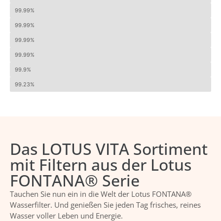
Atrazin
99.99%
Bentazon
99.99%
Blei
99.99%
Kupfer
99.99%
Uran
99.9%
Trihalogene
99.23%
Das LOTUS VITA Sortiment
mit Filtern aus der Lotus
FONTANA® Serie
Tauchen Sie nun ein in die Welt der Lotus FONTANA®
Wasserfilter. Und genießen Sie jeden Tag frisches, reines
Wasser voller Leben und Energie.