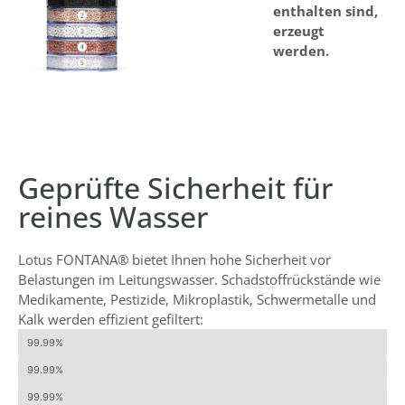
enthalten sind,
erzeugt
werden.
Geprüfte Sicherheit für
reines Wasser
Lotus FONTANA® bietet Ihnen hohe Sicherheit vor
Belastungen im Leitungswasser. Schadstoffrückstände wie
Medikamente, Pestizide, Mikroplastik, Schwermetalle und
Kalk werden effizient gefiltert:
Chlor
99.99%
Pestizide
99.99%
Ibuprofen
99.99%