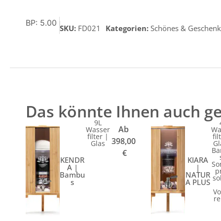
BP: 5.00
SKU:
FD021
Kategorien:
Schönes & Geschenk
Das könnte Ihnen auch ge
9L
Ab
Wasser
Wa
filter |
fil
398,00
Glas
Gl
Ba
€
KENDR
KIARA
So
A |
|
p
Bambu
NATUR
so
s
A PLUS
Vo
re