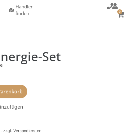
Händler
0
finden
nergie-Set
fe
Warenkorb
hinzufügen
t. zzgl. Versandkosten