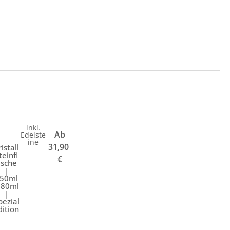
inkl.
Ab
Edelste
ine
31,90
ristall
teinfl
€
asche
|
50ml
 80ml
|
pezial
dition