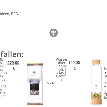
ideen
,
B2B
fallen:
4L
Wasser
279,00
129,00
sser
filter
ter |
Kanne
€
€
K
as |
1,4L |
s
mbu
Glas |
s -
Bambu
nder
s
ENYA
4
reis
lang
+
e
rrat
S
icht
E