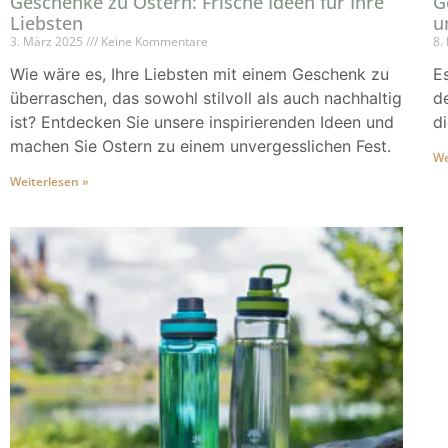
Geschenke zu Ostern: Frische Ideen für Ihre
G
Liebsten
u
3. März 2025
Keine Kommentare
8.
Wie wäre es, Ihre Liebsten mit einem Geschenk zu
E
überraschen, das sowohl stilvoll als auch nachhaltig
d
ist? Entdecken Sie unsere inspirierenden Ideen und
d
machen Sie Ostern zu einem unvergesslichen Fest.
We
Weiterlesen »