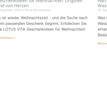
eschenkideen für Weihnachten: Originell
Hart
nd von Herzen
Was
 November 2024
Keine Kommentare
26. Se
s ist wieder Weihnachtszeit - und die Suche nach
Was g
em passenden Geschenk beginnt. Entdecken Sie
Wass
ie LOTUS VITA Geschenkideen für Weihnachten!
erhal
Bedür
iterlesen »
Weiter